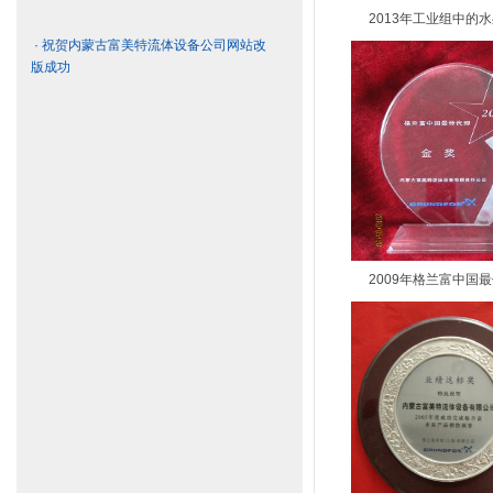
2013年工业组中的
·
祝贺内蒙古富美特流体设备公司网站改
版成功
·
祝贺内蒙古富美特流体设备公司网站改
版成功
·
祝贺内蒙古富美特流体设备公司网站改
版成功
2009年格兰富中国
·
祝贺内蒙古富美特流体设备公司网站改
版成功
·
祝贺内蒙古富美特流体设备公司网站改
版成功
·
祝贺内蒙古富美特流体设备公司网站改